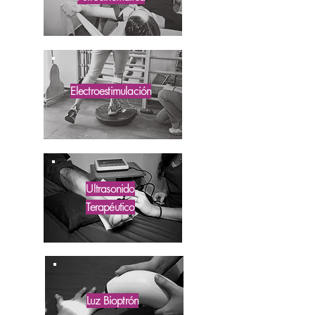
Electroestimulación
Ultrasonido
Terapéutico
Luz Bioptrón